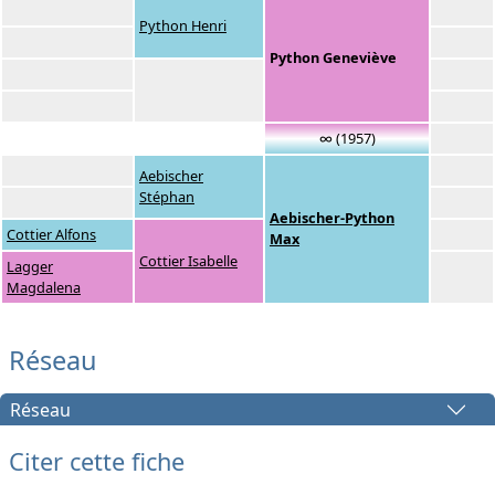
Python Henri
Python Geneviève
∞ (1957)
Aebischer
Stéphan
Aebischer-Python
Cottier Alfons
Max
Cottier Isabelle
Lagger
Magdalena
Réseau
Réseau
Citer cette fiche