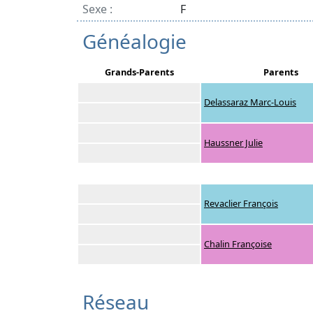
Sexe :
F
Généalogie
Grands-Parents
Parents
Delassaraz Marc-Louis
Haussner Julie
Revaclier François
Chalin Françoise
Réseau