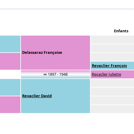
Enfants
Delassaraz Françoise
Revaclier François
∞ 1897 - 1948
Revaclier Juliette
Revaclier David