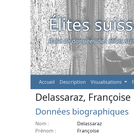
Élites suis
Base de données des élites sui
Accueil
Description
Visualisations
Delassaraz, Françoise
Données biographiques
Nom :
Delassaraz
Prénom :
Françoise