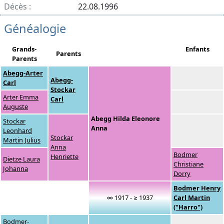
Décès :
22.08.1996
Généalogie
Grands-
Enfants
Parents
Parents
Abegg-Arter
Abegg-
Carl
Stockar
Arter Emma
Carl
Auguste
Abegg Hilda Eleonore
Stockar
Anna
Leonhard
Stockar
Martin Julius
Anna
Bodmer
Henriette
Dietze Laura
Christiane
Johanna
Dorry
Bodmer Henry
∞ 1917 - ≥ 1937
Carl Martin
("Harro")
Bodmer-