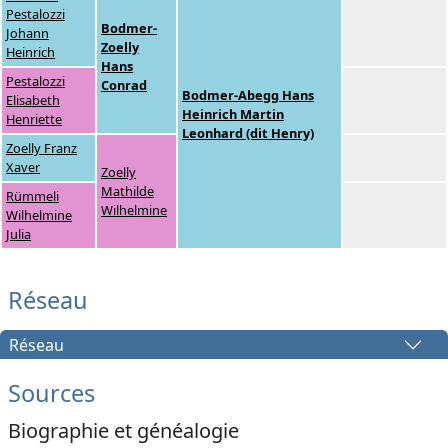
Pestalozzi
Bodmer-
Johann
Zoelly
Heinrich
Hans
Pestalozzi
Conrad
Bodmer-Abegg Hans
Elisabeth
Heinrich Martin
Henriette
Leonhard (dit Henry)
Zoelly Franz
Xaver
Zoelly
Mathilde
Rümmeli
Wilhelmine
Wilhelmine
Julia
Réseau
Réseau
Sources
Biographie et généalogie