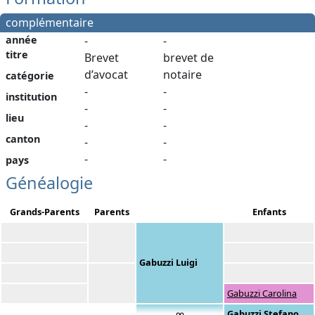
complémentaire
année
-
-
titre
Brevet
brevet de
d’avocat
notaire
catégorie
-
-
institution
-
-
lieu
-
-
canton
-
-
-
-
pays
Généalogie
Grands-Parents
Parents
Enfants
Gabuzzi Luigi
Gabuzzi Carolina
∞
Gabuzzi Stefano