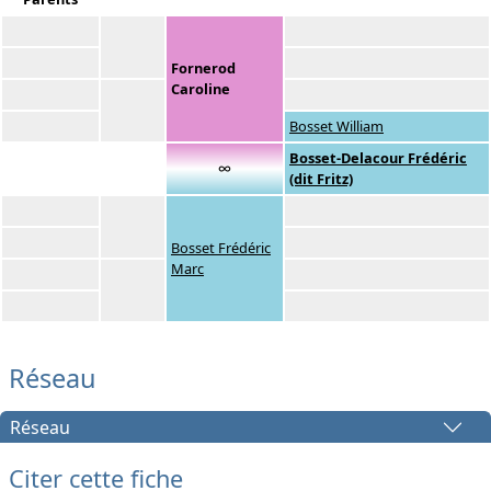
Fornerod
Caroline
Bosset William
Bosset-Delacour Frédéric
∞
(dit Fritz)
Bosset Frédéric
Marc
Réseau
Réseau
Citer cette fiche