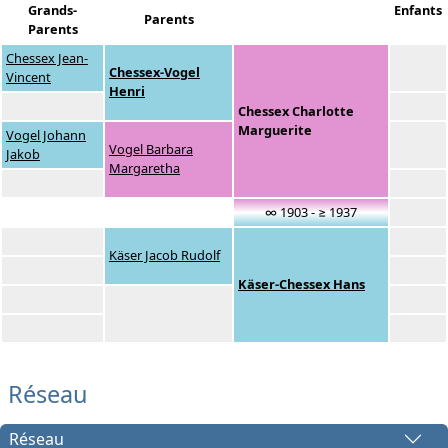
Grands-
Enfants
Parents
Parents
Chessex Jean-
Chessex-Vogel
Vincent
Henri
Chessex Charlotte
Marguerite
Vogel Johann
Vogel Barbara
Jakob
Margaretha
∞ 1903 - ≥ 1937
Käser Jacob Rudolf
Käser-Chessex Hans
Réseau
Réseau