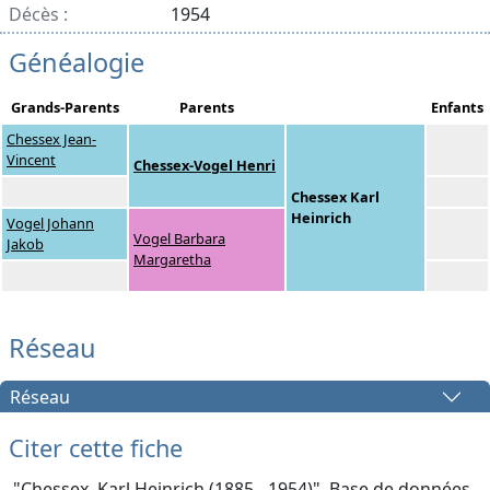
Décès :
1954
Généalogie
Grands-Parents
Parents
Enfants
Chessex Jean-
Vincent
Chessex-Vogel Henri
Chessex Karl
Heinrich
Vogel Johann
Vogel Barbara
Jakob
Margaretha
Réseau
Réseau
Citer cette fiche
"Chessex, Karl Heinrich (1885 - 1954)", Base de données