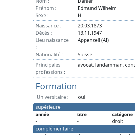
Nom :
Dähler
Prénom :
Edmund Wilhelm
Sexe :
H
Naissance :
20.03.1873
Décès :
13.11.1947
Lieu naissance
Appenzell (AI)
:
Nationalité :
Suisse
Principales
avocat, landamman, conse
professions :
Formation
Universitaire :
oui
supérieure
année
titre
catégorie
-
-
droit
complémentaire