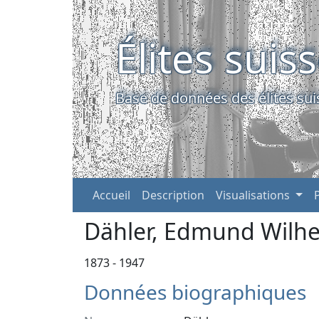
Élites suis
Base de données des élites sui
Accueil
Description
Visualisations
Dähler, Edmund Wilh
1873 - 1947
Données biographiques