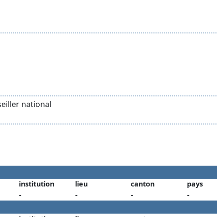
iller national
institution
lieu
canton
pays
-
-
-
-