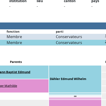
institution
lieu
canton
pays
-
-
-
-
fonction
parti
Membre
Conservateurs
Membre
Conservateurs
Parents
hann Baptist Edmund
Dähler Edmund Wilhelm
ger Mathilde
∞