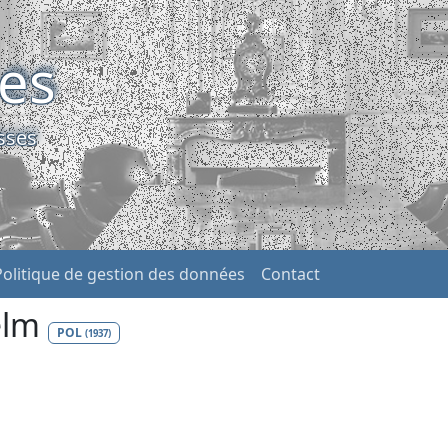
ses
sses
Politique de gestion des données
Contact
elm
POL
(1937)