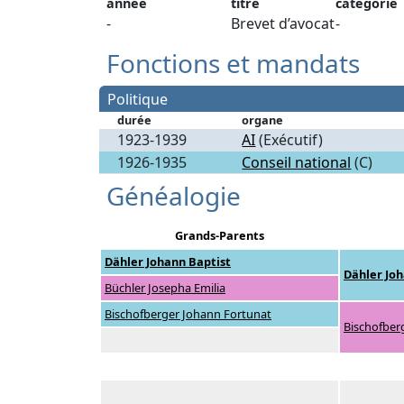
année
titre
catégorie
-
Brevet d’avocat
-
Fonctions et mandats
Politique
durée
organe
1923-1939
AI
(Exécutif)
1926-1935
Conseil national
(C)
Généalogie
Grands-Parents
Dähler Johann Baptist
Dähler Jo
Büchler Josepha Emilia
Bischofberger Johann Fortunat
Bischofber