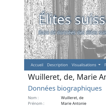
Élites suis
Base de données des élites sui
Accueil
Description
Visualisations
Wuilleret, de, Marie A
Données biographiques
Nom :
Wuilleret, de
Prénom :
Marie Antonie