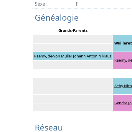
Sexe :
F
Généalogie
Grands-Parents
Wuilleret
Raemy, de-von Müller Johann Anton Niklaus
Raemy, de
Aeby Nico
Gendre Jo
Réseau