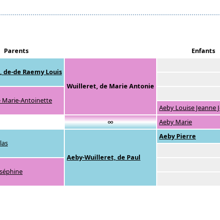
Parents
Enfants
, de-de Raemy Louis
Wuilleret, de Marie Antonie
 Marie-Antoinette
Aeby Louise Jeanne 
∞
Aeby Marie
Aeby Pierre
las
Aeby-Wuilleret, de Paul
séphine