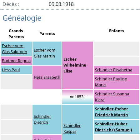
Décès :
09.03.1918
Généalogie
Grands-
Enfants
Parents
Parents
Escher vom
Escher vom
Glas Salomon
Glas Martin
Escher
Bodmer Regula
Wilhelmine
Hess Paul
Schindler Elisabetha
Elise
Hess Elisabeth
Schindler Pauline
Maria
Schindler Susanna
∞ 1853 -
Klara
Schindler-Escher
Friedrich Martin
Schindler
Dietrich
Schindler-Huber
Schindler
Dietrich (+Samuel)
Kaspar