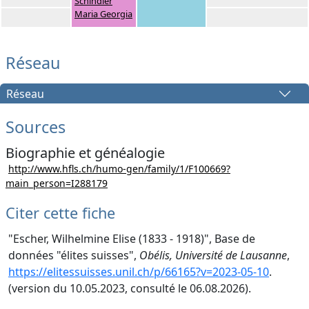
Schindler
Maria Georgia
Réseau
Réseau
Sources
Biographie et généalogie
http://www.hfls.ch/humo-gen/family/1/F100669?
main_person=I288179
Citer cette fiche
"Escher, Wilhelmine Elise (1833 - 1918)", Base de
données "élites suisses",
Obélis, Université de Lausanne
,
https://elitessuisses.unil.ch/p/66165?v=2023-05-10
.
(version du 10.05.2023, consulté le 06.08.2026).