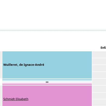
Enf
Wuilleret, de Ignace-André
∞
Schmidt Elisabeth