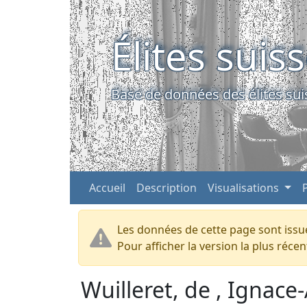
Élites suis
Base de données des élites sui
Accueil
Description
Visualisations
Les données de cette page sont issue
Pour afficher la version la plus réc
Wuilleret, de , Ignace