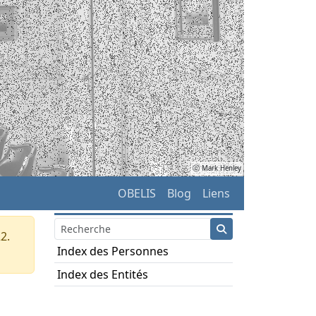
ⓒ Mark Henley
OBELIS
Blog
Liens
2.
Index des Personnes
Index des Entités