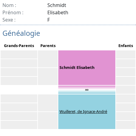
Nom :
Schmidt
Prénom :
Elisabeth
Sexe :
F
Généalogie
Grands-Parents
Parents
Enfants
Schmidt Elisabeth
∞
Wuilleret, de Ignace-André