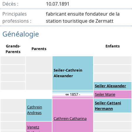
Décès :
10.07.1891
Principales
fabricant ensuite fondateur de la
professions :
station touristique de Zermatt
Généalogie
Grands-
Enfants
Parents
Parents
Seiler-Cathrein
Alexander
Seiler Alexander
∞ 1857 -
Seiler Marie
Seiler-Cattani
Cathrein
Hermann
Andreas
Cathrein Catharina
Venetz