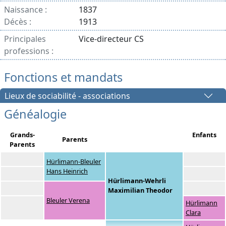
Naissance :
1837
Décès :
1913
Principales
Vice-directeur CS
professions :
Fonctions et mandats
Lieux de sociabilité - associations
Généalogie
Grands-
Enfants
Parents
Parents
Hürlimann-Bleuler
Hans Heinrich
Hürlimann-Wehrli
Maximilian Theodor
Bleuler Verena
Hürlimann
Clara