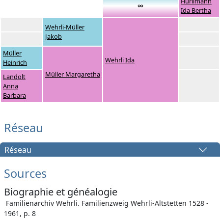
Hürlimann
∞
Ida Bertha
Wehrli-Müller
Jakob
Müller
Wehrli Ida
Heinrich
Müller Margaretha
Landolt
Anna
Barbara
Réseau
Réseau
Sources
Biographie et généalogie
Familienarchiv Wehrli. Familienzweig Wehrli-Altstetten 1528 -
1961, p. 8