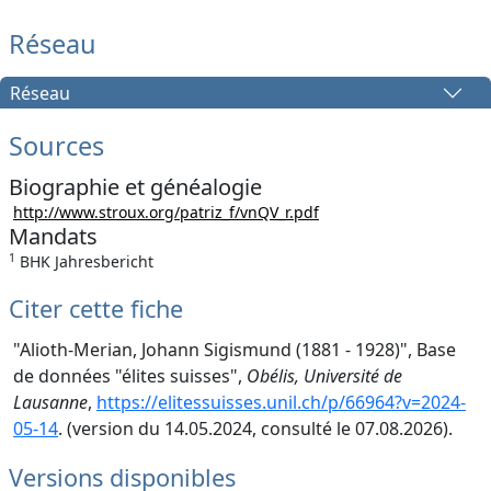
Réseau
Réseau
Sources
Biographie et généalogie
http://www.stroux.org/patriz_f/vnQV_r.pdf
Mandats
1
BHK Jahresbericht
Citer cette fiche
"Alioth-Merian, Johann Sigismund (1881 - 1928)", Base
de données "élites suisses",
Obélis, Université de
Lausanne
,
https://elitessuisses.unil.ch/p/66964?v=2024-
05-14
. (version du 14.05.2024, consulté le 07.08.2026).
Versions disponibles