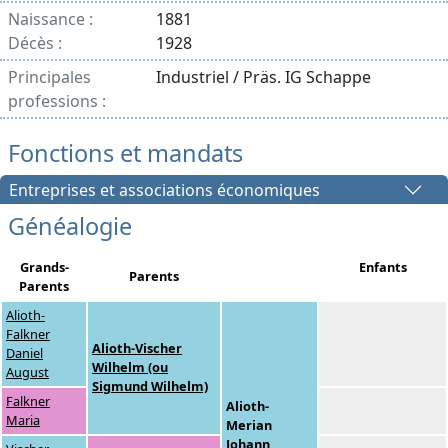
Naissance :
1881
Décès :
1928
Principales
Industriel / Präs. IG Schappe
professions :
Fonctions et mandats
Entreprises et associations économiques
Généalogie
Grands-
Enfants
Parents
Parents
Alioth-
Falkner
Alioth-Vischer
Daniel
Wilhelm (ou
August
Sigmund Wilhelm)
Falkner
Alioth-
Maria
Merian
Johann