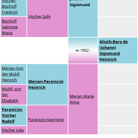
Vischer-
Sigismund
Bischoff
Friedrich
Vischer Sally
Bischoff
Salomea
Maria
Alioth-Bary de
(Johann)
∞ 1902 -
Sigismund
Heinrich
Merian-Von
der Mühll
Heinrich
Merian-Paravicini
Heinrich
Mühll, von
der
Merian Marie
Elisabeth
Anna
Paravicini-
Vischer
Paravicini Georgine
Rudolf
Vischer Julia