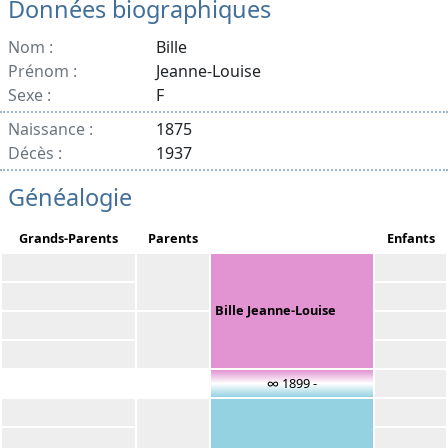
Données biographiques
Nom :
Bille
Prénom :
Jeanne-Louise
Sexe :
F
Naissance :
1875
Décès :
1937
Généalogie
Grands-Parents
Parents
Enfants
Bille Jeanne-Louise
∞ 1899 -