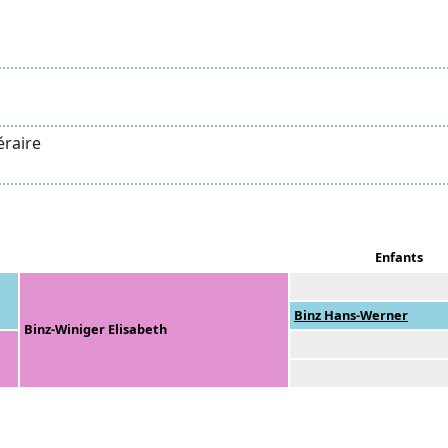
téraire
Enfants
Binz Hans-Werner
Binz-Winiger Elisabeth