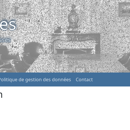
ses
sses
Politique de gestion des données
Contact
h