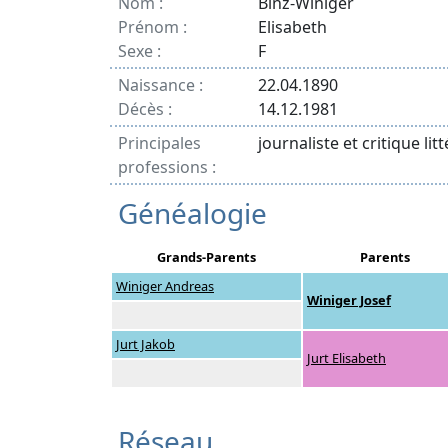
Nom :
Binz-Winiger
Prénom :
Elisabeth
Sexe :
F
Naissance :
22.04.1890
Décès :
14.12.1981
Principales
journaliste et critique lit
professions :
Généalogie
Grands-Parents
Parents
Winiger Andreas
Winiger Josef
Jurt Jakob
Jurt Elisabeth
Réseau