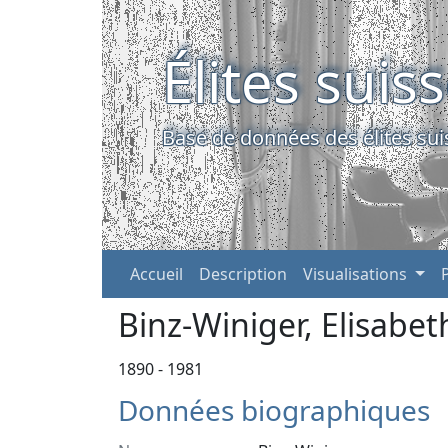
Élites suis
Base de données des élites sui
Accueil
Description
Visualisations
Binz-Winiger, Elisabet
1890 - 1981
Données biographiques