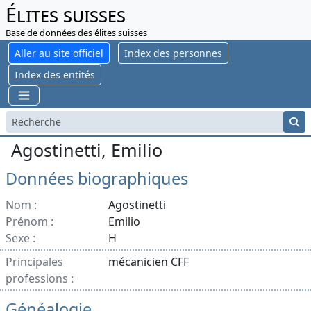
Élites suisses
Base de données des élites suisses
Aller au site officiel
Index des personnes
Index des entités
Agostinetti, Emilio
Données biographiques
Nom :
Agostinetti
Prénom :
Emilio
Sexe :
H
Principales
mécanicien CFF
professions :
Généalogie