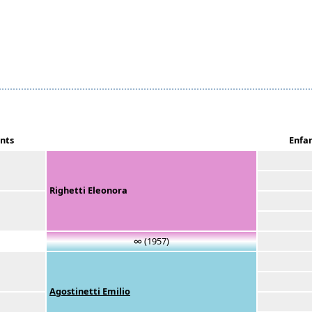
nts
Enfa
Righetti Eleonora
∞ (1957)
Agostinetti Emilio