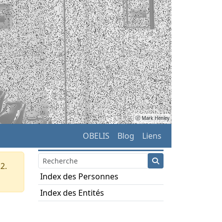
ⓒ Mark Henley
OBELIS
Blog
Liens
2.
Index des Personnes
Index des Entités