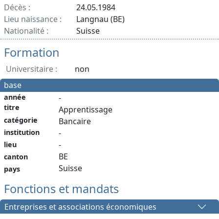
Décès :
24.05.1984
Lieu naissance :
Langnau (BE)
Nationalité :
Suisse
Formation
Universitaire :
non
base
année
-
titre
Apprentissage
catégorie
Bancaire
institution
-
-
lieu
BE
canton
Suisse
pays
Fonctions et mandats
Entreprises et associations économiques