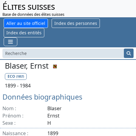
Élites suisses
Base de données des élites suisses
Aller au site officiel
Index des personnes
Index des entités
Blaser, Ernst
ECO
(1957)
1899 - 1984
Données biographiques
Nom :
Blaser
Prénom :
Ernst
Sexe :
H
Naissance :
1899