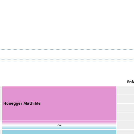
Enf
Honegger Mathilde
∞