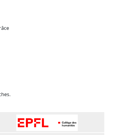
râce
ches.