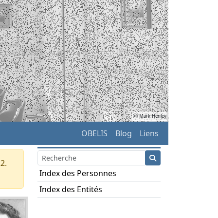
ⓒ Mark Henley
OBELIS
Blog
Liens
2.
Index des Personnes
Index des Entités