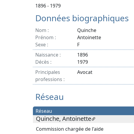
1896 - 1979
Données biographiques
Nom :
Quinche
Prénom :
Antoinette
Sexe :
F
Naissance :
1896
Décès :
1979
Principales
Avocat
professions :
Réseau
Réseau
Quinche, Antoinette
Commission chargée de l'aide