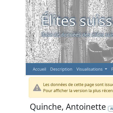
Élites suis
Base de données des élites sui
Accueil
Description
Visualisations
Les données de cette page sont issue
Pour afficher la version la plus réc
Quinche, Antoinette
A