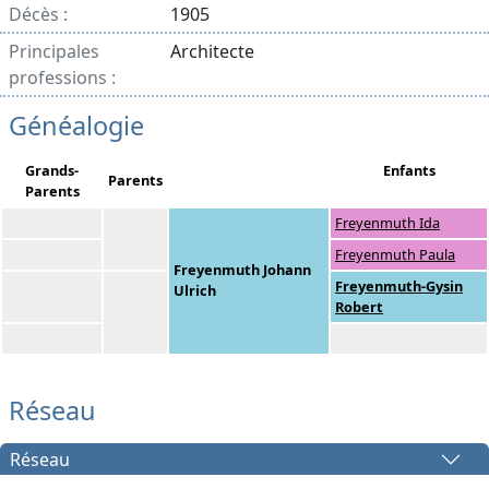
Décès :
1905
Principales
Architecte
professions :
Généalogie
Grands-
Enfants
Parents
Parents
Freyenmuth Ida
Freyenmuth Paula
Freyenmuth Johann
Freyenmuth-Gysin
Ulrich
Robert
Réseau
Réseau