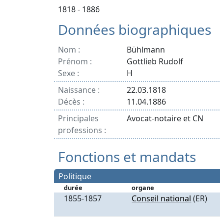
1818 - 1886
Données biographiques
Nom :
Bühlmann
Prénom :
Gottlieb Rudolf
Sexe :
H
Naissance :
22.03.1818
Décès :
11.04.1886
Principales
Avocat-notaire et CN
professions :
Fonctions et mandats
Politique
durée
organe
1855-1857
Conseil national
(ER)