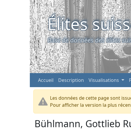
Élites suis
Base de données des élites sui
Accueil
Description
Visualisations
Les données de cette page sont issue
Pour afficher la version la plus réc
Bühlmann, Gottlieb R