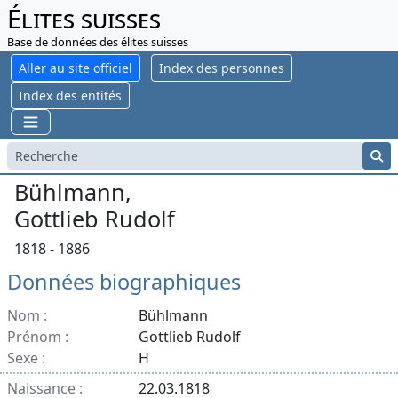
Élites suisses
Base de données des élites suisses
Aller au site officiel
Index des personnes
Index des entités
Bühlmann,
Gottlieb Rudolf
1818 - 1886
Données biographiques
Nom :
Bühlmann
Prénom :
Gottlieb Rudolf
Sexe :
H
Naissance :
22.03.1818