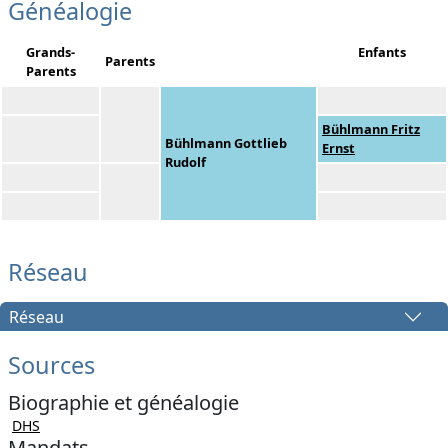
Généalogie
Grands-
Enfants
Parents
Parents
Bühlmann Fritz
Bühlmann Gottlieb
Ernst
Rudolf
Réseau
Réseau
Sources
Biographie et généalogie
DHS
Mandats