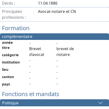
Décès :
11.04.1886
Principales
Avocat-notaire et CN
professions :
Formation
complémentaire
année
-
-
titre
Brevet
brevet de
d’avocat
notaire
catégorie
-
-
institution
-
-
lieu
-
-
canton
-
-
-
-
pays
Fonctions et mandats
Politique