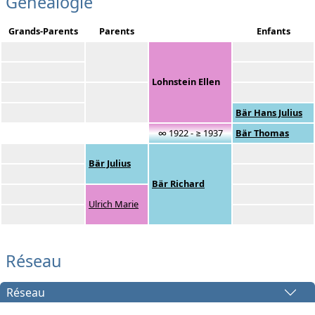
Généalogie
Grands-Parents
Parents
Enfants
Lohnstein Ellen
Bär Hans Julius
∞ 1922 - ≥ 1937
Bär Thomas
Bär Julius
Bär Richard
Ulrich Marie
Réseau
Réseau