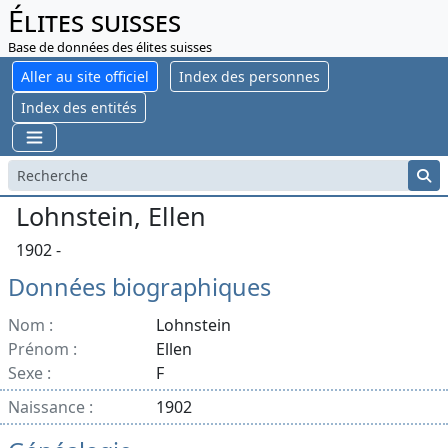
Élites suisses
Base de données des élites suisses
Aller au site officiel
Index des personnes
Index des entités
Lohnstein, Ellen
1902 -
Données biographiques
Nom :
Lohnstein
Prénom :
Ellen
Sexe :
F
Naissance :
1902