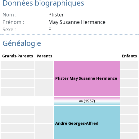
Données biographiques
Nom :
Pfister
Prénom :
May Susanne Hermance
Sexe :
F
Généalogie
Grands-Parents
Parents
Enfants
Pfister May Susanne Hermance
∞ (1957)
André Georges-Alfred