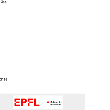
râce
ches.