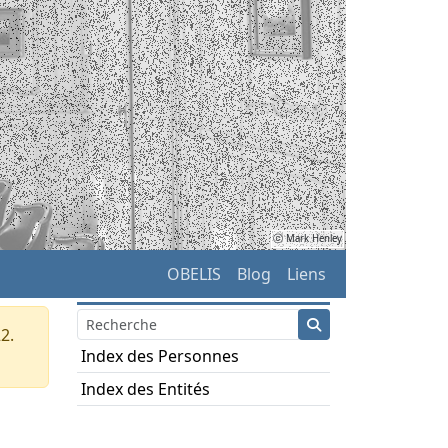
ⓒ Mark Henley
OBELIS
Blog
Liens
2.
Index des Personnes
Index des Entités