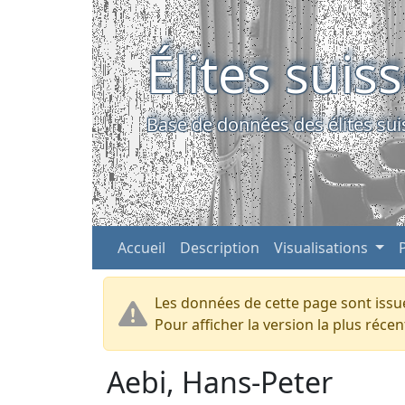
Élites suis
Base de données des élites sui
Accueil
Description
Visualisations
Les données de cette page sont issue
Pour afficher la version la plus réc
Aebi, Hans-Peter