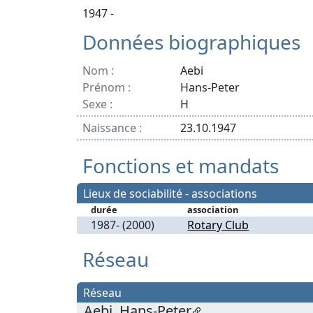
1947 -
Données biographiques
Nom :
Aebi
Prénom :
Hans-Peter
Sexe :
H
Naissance :
23.10.1947
Fonctions et mandats
Lieux de sociabilité - associations
durée
association
1987- (2000)
Rotary Club
Réseau
Réseau
Aebi, Hans-Peter