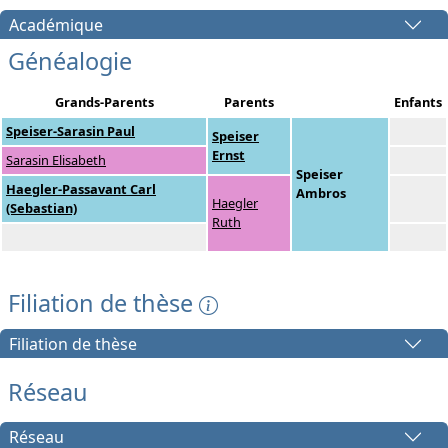
Académique
Généalogie
Grands-Parents
Parents
Enfants
Speiser-Sarasin Paul
Speiser
Ernst
Sarasin Elisabeth
Speiser
Haegler-Passavant Carl
Ambros
Haegler
(Sebastian)
Ruth
Filiation de thèse
Filiation de thèse
Réseau
Réseau