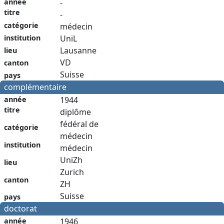
année
-
titre
-
catégorie
médecin
institution
UniL
Lausanne
lieu
VD
canton
Suisse
pays
complémentaire
année
1944
titre
diplôme
fédéral de
catégorie
médecin
institution
médecin
UniZh
lieu
Zurich
canton
ZH
Suisse
pays
doctorat
année
1946