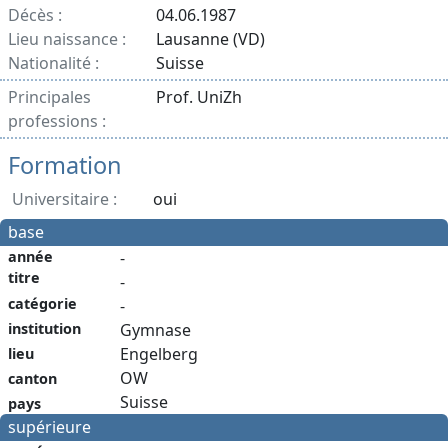
Décès :
04.06.1987
Lieu naissance :
Lausanne (VD)
Nationalité :
Suisse
Principales
Prof. UniZh
professions :
Formation
Universitaire :
oui
base
année
-
titre
-
catégorie
-
institution
Gymnase
Engelberg
lieu
OW
canton
Suisse
pays
supérieure