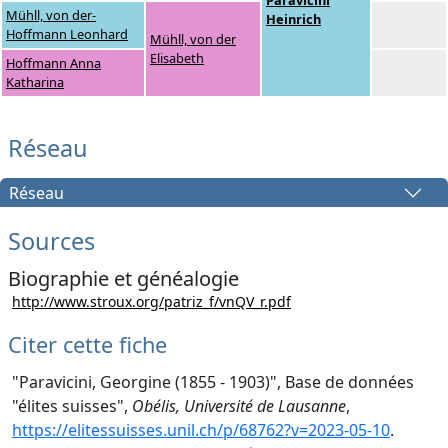
Paravicini
Mühll, von der-
Heinrich
Hoffmann Leonhard
Mühll, von der
Elisabeth
Hoffmann Anna
Katharina
Réseau
Réseau
Sources
Biographie et généalogie
http://www.stroux.org/patriz_f/vnQV_r.pdf
Citer cette fiche
"Paravicini, Georgine (1855 - 1903)", Base de données
"élites suisses",
Obélis, Université de Lausanne
,
https://elitessuisses.unil.ch/p/68762?v=2023-05-10
.