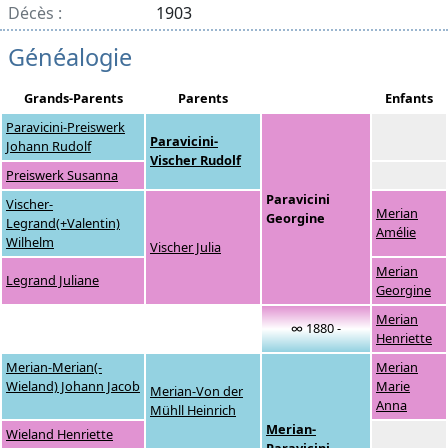
Décès :
1903
Généalogie
Grands-Parents
Parents
Enfants
Paravicini-Preiswerk
Paravicini-
Johann Rudolf
Vischer Rudolf
Preiswerk Susanna
Paravicini
Vischer-
Merian
Georgine
Legrand(+Valentin)
Amélie
Wilhelm
Vischer Julia
Merian
Legrand Juliane
Georgine
Merian
∞ 1880 -
Henriette
Merian-Merian(-
Merian
Wieland) Johann Jacob
Marie
Merian-Von der
Anna
Mühll Heinrich
Merian-
Wieland Henriette