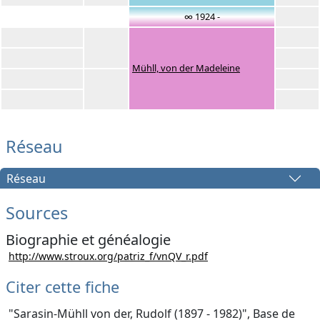
∞ 1924 -
Mühll, von der Madeleine
Réseau
Réseau
Sources
Biographie et généalogie
http://www.stroux.org/patriz_f/vnQV_r.pdf
Citer cette fiche
"Sarasin-Mühll von der, Rudolf (1897 - 1982)", Base de