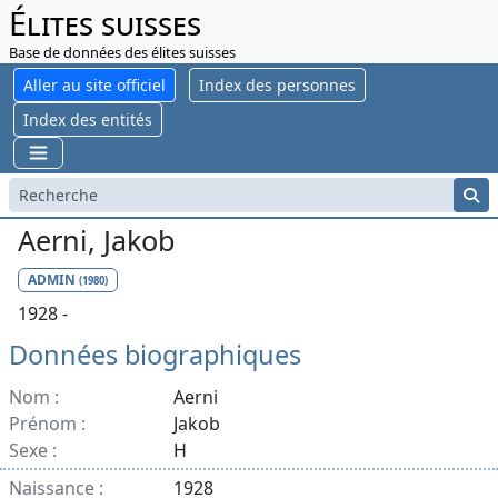
Élites suisses
Base de données des élites suisses
Aller au site officiel
Index des personnes
Index des entités
Aerni, Jakob
ADMIN
(1980)
1928 -
Données biographiques
Nom :
Aerni
Prénom :
Jakob
Sexe :
H
Naissance :
1928