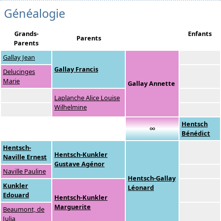
Généalogie
Grands-
Enfants
Parents
Parents
Gallay Jean
Gallay Francis
Delucinges
Marie
Gallay Annette
Laplanche Alice Louise
Wilhelmine
Hentsch
∞
Bénédict
Hentsch-
Hentsch-Kunkler
Naville Ernest
Gustave Agénor
Naville Pauline
Hentsch-Gallay
Kunkler
Léonard
Edouard
Hentsch-Kunkler
Marguerite
Beaumont, de
Julia