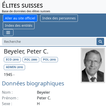
Élites suisses
Base de données des élites suisses
Aller au site officiel
Index des personnes
Index des entités
Beyeler, Peter C.
ECO
POL
POL
(2010)
(2000)
(2010)
ADMIN
(2010)
1945 -
Données biographiques
Nom :
Beyeler
Prénom :
Peter C.
Sexe :
H