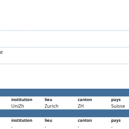
at
institution
lieu
canton
pays
UniZh
Zurich
ZH
Suisse
institution
lieu
canton
pays
-
-
-
-