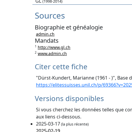
GL
(1998-2014)
Sources
Biographie et généalogie
admin.ch
Mandats
1
http://www.gl.ch
2
www.admin.ch
Citer cette fiche
"Dürst-Kundert, Marianne (1961 - )", Base d
https://elitessuisses.unil.ch/p/69366?v=202
Versions disponibles
Si vous cherchez les données telles que co
aux liens ci-dessous.
2025-03-17
(la plus récente)
2025-02-19