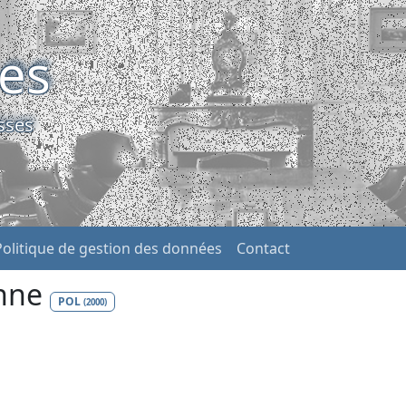
ses
sses
Politique de gestion des données
Contact
anne
POL
(2000)