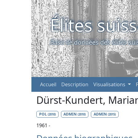
Élites suis
Base de données des élites sui
Accueil
Description
Visualisations
Dürst-Kundert, Mari
POL
ADMIN
ADMIN
(2010)
(2010)
(2015)
1961 -