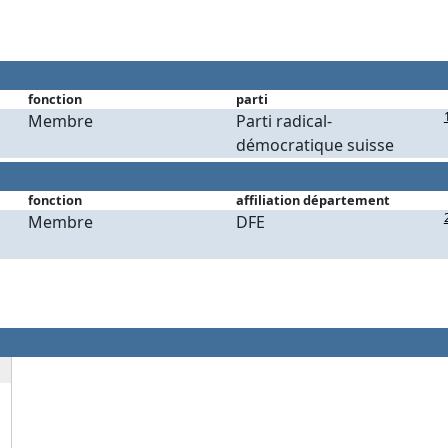
fonction
parti
Membre
Parti radical-
démocratique suisse
fonction
affiliation département
Membre
DFE