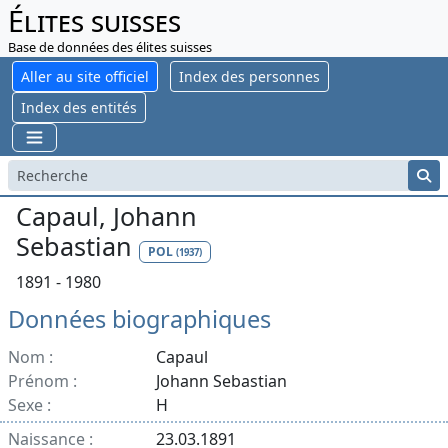
Élites suisses
Base de données des élites suisses
Aller au site officiel
Index des personnes
Index des entités
Capaul, Johann
Sebastian
POL
(1937)
1891 - 1980
Données biographiques
Nom :
Capaul
Prénom :
Johann Sebastian
Sexe :
H
Naissance :
23.03.1891