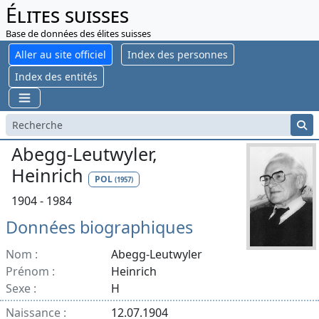
Élites suisses
Base de données des élites suisses
Aller au site officiel
Index des personnes
Index des entités
Abegg-Leutwyler,
Heinrich
POL
(1957)
1904 - 1984
Données biographiques
Nom :
Abegg-Leutwyler
Prénom :
Heinrich
Sexe :
H
Naissance :
12.07.1904