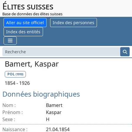
Élites suisses
Base de données des élites suisses
Aller au site officiel
Index des personnes
Index des entités
Bamert, Kaspar
POL
(1910)
1854 - 1926
Données biographiques
Nom :
Bamert
Prénom :
Kaspar
Sexe :
H
Naissance :
21.04.1854