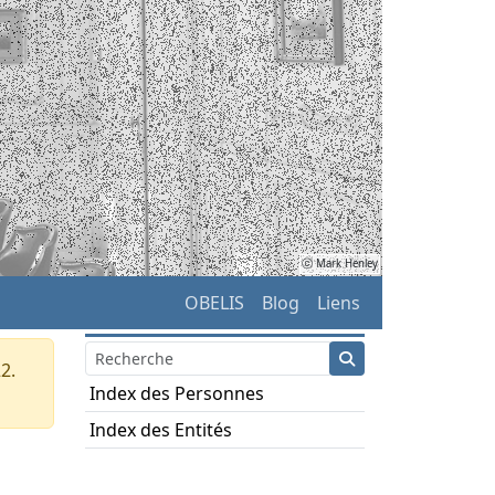
ⓒ Mark Henley
OBELIS
Blog
Liens
2.
Index des Personnes
Index des Entités