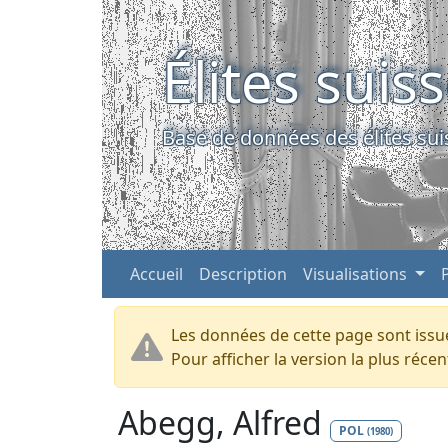
Élites suis
Base de données des élites sui
Accueil
Description
Visualisations
Les données de cette page sont issue
Pour afficher la version la plus réc
Abegg, Alfred
POL
(1980)