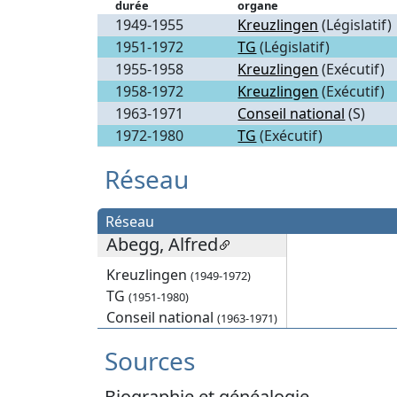
durée
organe
1949-1955
Kreuzlingen
(Législatif)
1951-1972
TG
(Législatif)
1955-1958
Kreuzlingen
(Exécutif)
1958-1972
Kreuzlingen
(Exécutif)
1963-1971
Conseil national
(S)
1972-1980
TG
(Exécutif)
Réseau
Réseau
Abegg, Alfred
Kreuzlingen
(1949-1972)
TG
(1951-1980)
Conseil national
(1963-1971)
Sources
Biographie et généalogie