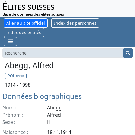
Élites suisses
Base de données des élites suisses
Aller au site officiel
Index des personnes
Index des entités
Abegg, Alfred
POL
(1980)
1914 - 1998
Données biographiques
Nom :
Abegg
Prénom :
Alfred
Sexe :
H
Naissance :
18.11.1914