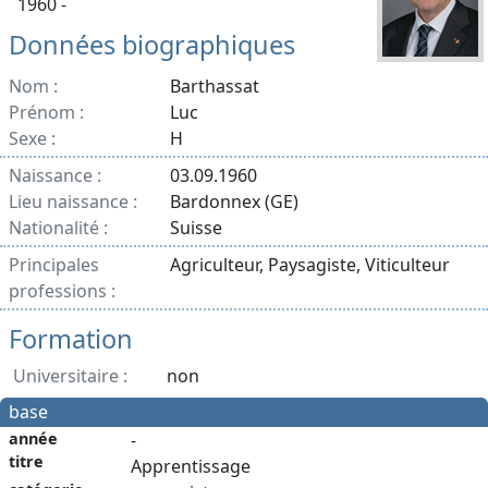
1960 -
Données biographiques
Nom :
Barthassat
Prénom :
Luc
Sexe :
H
Naissance :
03.09.1960
Lieu naissance :
Bardonnex (GE)
Nationalité :
Suisse
Principales
Agriculteur, Paysagiste, Viticulteur
professions :
Formation
Universitaire :
non
base
année
-
titre
Apprentissage