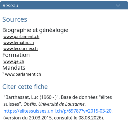
Réseau
Sources
Biographie et généalogie
www.parlament.ch
www.lematin.ch
www.lecourrier.ch
Formation
www.ge.ch
Mandats
1
www.parlament.ch
Citer cette fiche
"Barthassat, Luc (1960 - )", Base de données "élites
suisses",
Obélis, Université de Lausanne
,
https://elitessuisses.unil.ch/p/69787?v=2015-03-20
.
(version du 20.03.2015, consulté le 08.08.2026).