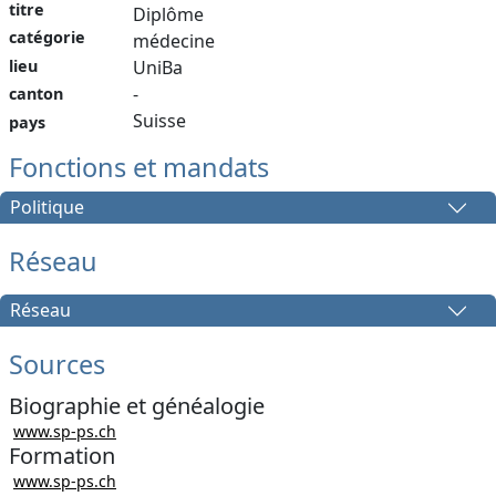
titre
Diplôme
catégorie
médecine
lieu
UniBa
-
canton
Suisse
pays
Fonctions et mandats
Politique
Réseau
Réseau
Sources
Biographie et généalogie
www.sp-ps.ch
Formation
www.sp-ps.ch