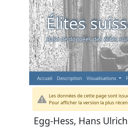
Élites suis
Base de données des élites sui
Accueil
Description
Visualisations
Les données de cette page sont issue
Pour afficher la version la plus réc
Egg-Hess, Hans Ulrich