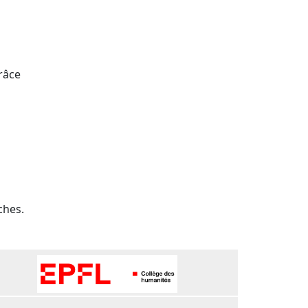
râce
ches.