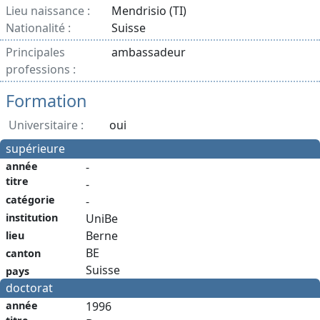
Lieu naissance :
Mendrisio (TI)
Nationalité :
Suisse
Principales
ambassadeur
professions :
Formation
Universitaire :
oui
supérieure
année
-
titre
-
catégorie
-
institution
UniBe
Berne
lieu
BE
canton
Suisse
pays
doctorat
année
1996