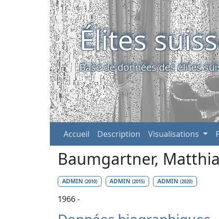
Élites suis
Base de données des élites sui
Accueil
Description
Visualisations
Baumgartner, Matthi
ADMIN
ADMIN
ADMIN
(2010)
(2015)
(2020)
1966 -