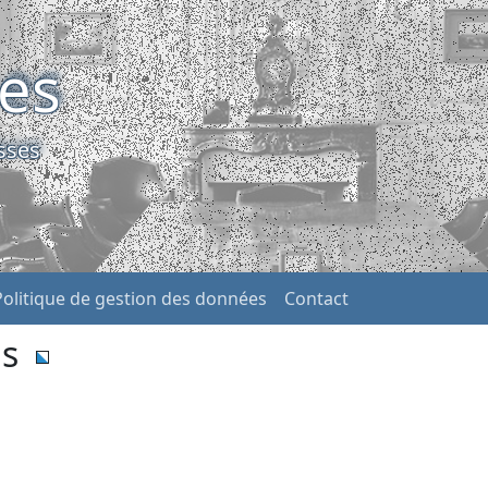
ses
sses
Politique de gestion des données
Contact
as