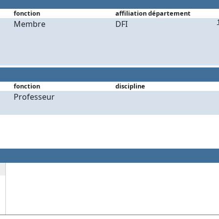
fonction
affiliation département
Membre
DFI
fonction
discipline
Professeur