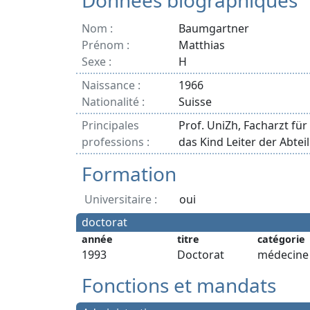
Données biographiques
Nom :
Baumgartner
Prénom :
Matthias
Sexe :
H
Naissance :
1966
Nationalité :
Suisse
Principales
Prof. UniZh, Facharzt f
professions :
das Kind Leiter der Abte
Formation
Universitaire :
oui
doctorat
année
titre
catégorie
1993
Doctorat
médecine
Fonctions et mandats