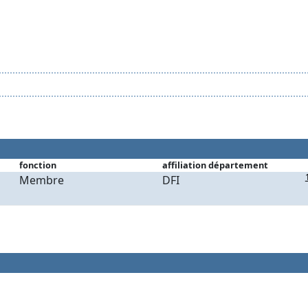
fonction
affiliation département
Membre
DFI