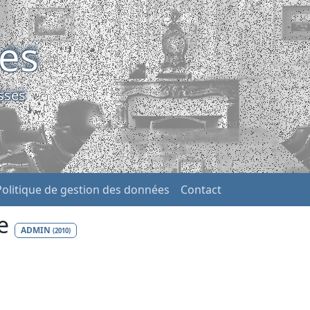
ses
sses
Politique de gestion des données
Contact
ie
ADMIN
(2010)