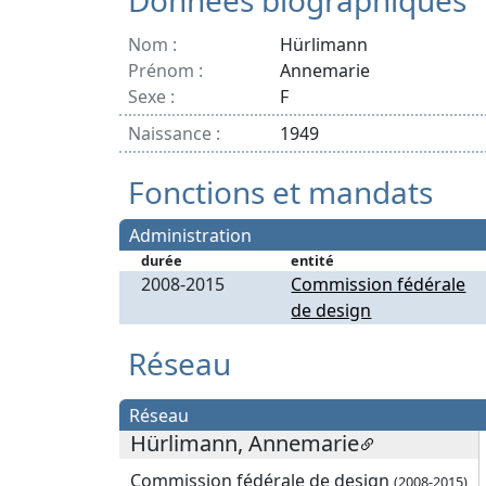
Données biographiques
Nom :
Hürlimann
Prénom :
Annemarie
Sexe :
F
Naissance :
1949
Fonctions et mandats
Administration
durée
entité
2008-2015
Commission fédérale
de design
Réseau
Réseau
Hürlimann, Annemarie
Commission fédérale de design
(2008-2015)