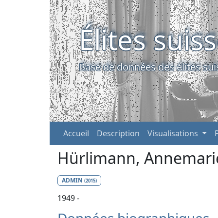
Élites suis
Base de données des élites sui
Accueil
Description
Visualisations
Hürlimann, Annemar
ADMIN
(2015)
1949 -