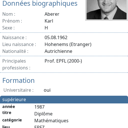
Données biographiques
Nom :
Aberer
Prénom :
Karl
Sexe :
H
Naissance :
05.08.1962
Lieu naissance :
Hohenems (Etranger)
Nationalité :
Autrichienne
Principales
Prof. EPFL (2000-)
professions :
Formation
Universitaire :
oui
supérieure
année
1987
titre
Diplôme
catégorie
Mathématiques
lieu
EPFZ