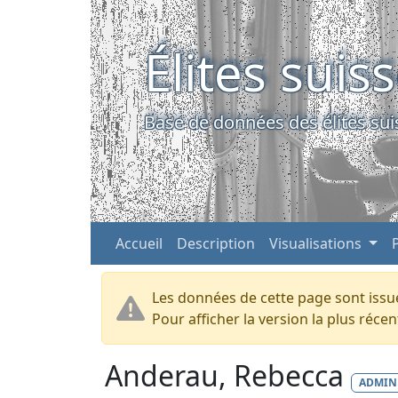
Élites suis
Base de données des élites sui
Accueil
Description
Visualisations
Les données de cette page sont issue
Pour afficher la version la plus réc
Anderau, Rebecca
ADMI