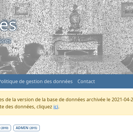
ses
sses
Politique de gestion des données
Contact
s de la version de la base de données archivée le 2021-04-2
ente des données, cliquez
ici
.
N
ADMIN
(2010)
(2015)