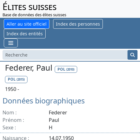
Élites suisses
Base de données des élites suisses
Aller au site officiel
Index des personnes
Index des entités
Federer, Paul
POL
(2010)
POL
(2015)
1950 -
Données biographiques
Nom :
Federer
Prénom :
Paul
Sexe :
H
Naissance :
14.07.1950